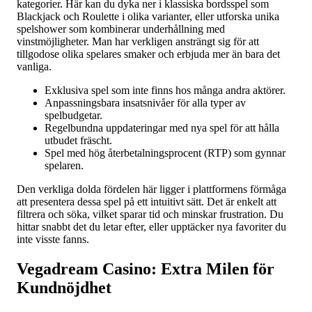
kategorier. Här kan du dyka ner i klassiska bordsspel som
Blackjack och Roulette i olika varianter, eller utforska unika
spelshower som kombinerar underhållning med
vinstmöjligheter. Man har verkligen ansträngt sig för att
tillgodose olika spelares smaker och erbjuda mer än bara det
vanliga.
Exklusiva spel som inte finns hos många andra aktörer.
Anpassningsbara insatsnivåer för alla typer av
spelbudgetar.
Regelbundna uppdateringar med nya spel för att hålla
utbudet fräscht.
Spel med hög återbetalningsprocent (RTP) som gynnar
spelaren.
Den verkliga dolda fördelen här ligger i plattformens förmåga
att presentera dessa spel på ett intuitivt sätt. Det är enkelt att
filtrera och söka, vilket sparar tid och minskar frustration. Du
hittar snabbt det du letar efter, eller upptäcker nya favoriter du
inte visste fanns.
Vegadream Casino: Extra Milen för
Kundnöjdhet