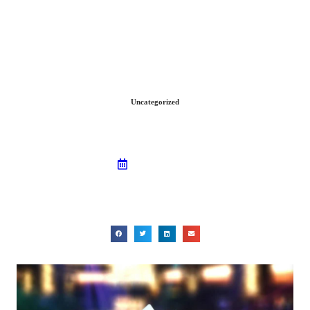
Uncategorized
Vegadream Casino: Dolda Fördelar du Inte
Vill Missa
May 30, 2026