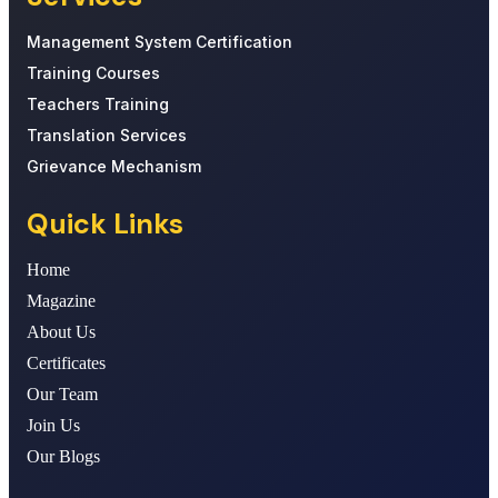
Management System Certification
Training Courses
Teachers Training
Translation Services
Grievance Mechanism
Quick Links
Home
Magazine
About Us
Certificates
Our Team
Join Us
Our Blogs