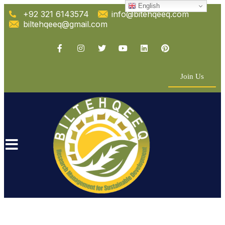
English
+92 321 6143574
info@bitehqeeq.com
biltehqeeq@gmail.com
Join Us