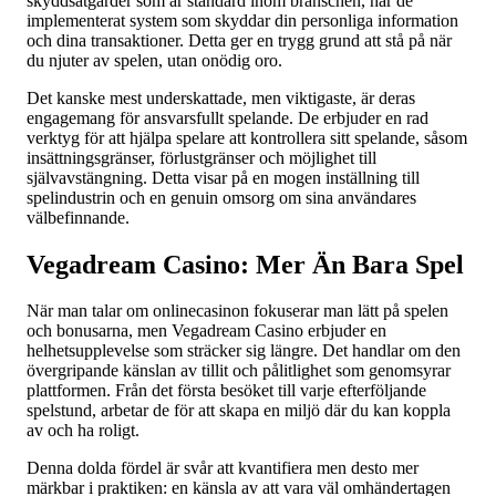
skyddsåtgärder som är standard inom branschen, har de
implementerat system som skyddar din personliga information
och dina transaktioner. Detta ger en trygg grund att stå på när
du njuter av spelen, utan onödig oro.
Det kanske mest underskattade, men viktigaste, är deras
engagemang för ansvarsfullt spelande. De erbjuder en rad
verktyg för att hjälpa spelare att kontrollera sitt spelande, såsom
insättningsgränser, förlustgränser och möjlighet till
självavstängning. Detta visar på en mogen inställning till
spelindustrin och en genuin omsorg om sina användares
välbefinnande.
Vegadream Casino: Mer Än Bara Spel
När man talar om onlinecasinon fokuserar man lätt på spelen
och bonusarna, men Vegadream Casino erbjuder en
helhetsupplevelse som sträcker sig längre. Det handlar om den
övergripande känslan av tillit och pålitlighet som genomsyrar
plattformen. Från det första besöket till varje efterföljande
spelstund, arbetar de för att skapa en miljö där du kan koppla
av och ha roligt.
Denna dolda fördel är svår att kvantifiera men desto mer
märkbar i praktiken: en känsla av att vara väl omhändertagen