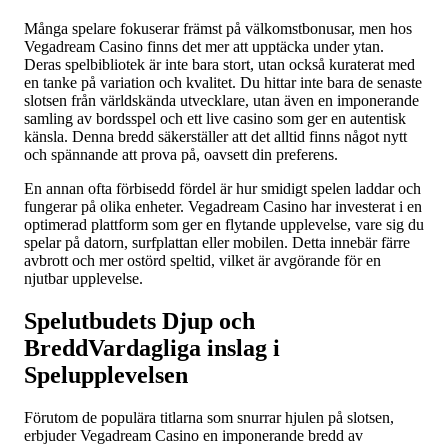
Många spelare fokuserar främst på välkomstbonusar, men hos
Vegadream Casino finns det mer att upptäcka under ytan.
Deras spelbibliotek är inte bara stort, utan också kuraterat med
en tanke på variation och kvalitet. Du hittar inte bara de senaste
slotsen från världskända utvecklare, utan även en imponerande
samling av bordsspel och ett live casino som ger en autentisk
känsla. Denna bredd säkerställer att det alltid finns något nytt
och spännande att prova på, oavsett din preferens.
En annan ofta förbisedd fördel är hur smidigt spelen laddar och
fungerar på olika enheter. Vegadream Casino har investerat i en
optimerad plattform som ger en flytande upplevelse, vare sig du
spelar på datorn, surfplattan eller mobilen. Detta innebär färre
avbrott och mer ostörd speltid, vilket är avgörande för en
njutbar upplevelse.
Spelutbudets Djup och
BreddVardagliga inslag i
Spelupplevelsen
Förutom de populära titlarna som snurrar hjulen på slotsen,
erbjuder Vegadream Casino en imponerande bredd av