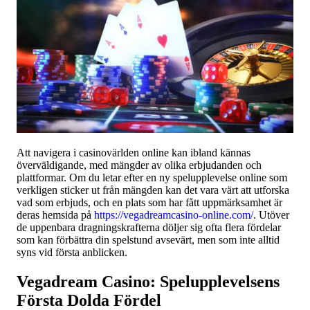
Att navigera i casinovärlden online kan ibland kännas
överväldigande, med mängder av olika erbjudanden och
plattformar. Om du letar efter en ny spelupplevelse online som
verkligen sticker ut från mängden kan det vara värt att utforska
vad som erbjuds, och en plats som har fått uppmärksamhet är
deras hemsida på
https://vegadreamcasino-online.com/
. Utöver
de uppenbara dragningskrafterna döljer sig ofta flera fördelar
som kan förbättra din spelstund avsevärt, men som inte alltid
syns vid första anblicken.
Vegadream Casino: Spelupplevelsens
Första Dolda Fördel