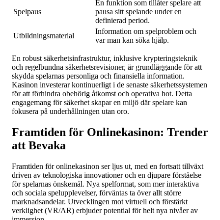
En funktion som tillåter spelare att
Spelpaus
pausa sitt spelande under en
definierad period.
Information om spelproblem och
Utbildningsmaterial
var man kan söka hjälp.
En robust säkerhetsinfrastruktur, inklusive krypteringsteknik
och regelbundna säkerhetsrevisioner, är grundläggande för att
skydda spelarnas personliga och finansiella information.
Kasinon investerar kontinuerligt i de senaste säkerhetssystemen
för att förhindra obehörig åtkomst och operativa hot. Detta
engagemang för säkerhet skapar en miljö där spelare kan
fokusera på underhållningen utan oro.
Framtiden för Onlinekasinon: Trender
att Bevaka
Framtiden för onlinekasinon ser ljus ut, med en fortsatt tillväxt
driven av teknologiska innovationer och en djupare förståelse
för spelarnas önskemål. Nya spelformat, som mer interaktiva
och sociala spelupplevelser, förväntas ta över allt större
marknadsandelar. Utvecklingen mot virtuell och förstärkt
verklighet (VR/AR) erbjuder potential för helt nya nivåer av
immersion.