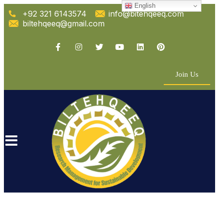
English
+92 321 6143574
info@bitehqeeq.com
biltehqeeq@gmail.com
Join Us