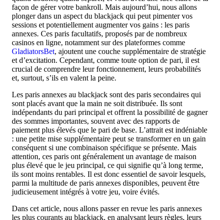
façon de gérer votre bankroll. Mais aujourd’hui, nous allons
plonger dans un aspect du blackjack qui peut pimenter vos
sessions et potentiellement augmenter vos gains : les paris
annexes. Ces paris facultatifs, proposés par de nombreux
casinos en ligne, notamment sur des plateformes comme
GladiatorsBet
, ajoutent une couche supplémentaire de stratégie
et d’excitation. Cependant, comme toute option de pari, il est
crucial de comprendre leur fonctionnement, leurs probabilités
et, surtout, s’ils en valent la peine.
Les paris annexes au blackjack sont des paris secondaires qui
sont placés avant que la main ne soit distribuée. Ils sont
indépendants du pari principal et offrent la possibilité de gagner
des sommes importantes, souvent avec des rapports de
paiement plus élevés que le pari de base. L’attrait est indéniable
: une petite mise supplémentaire peut se transformer en un gain
conséquent si une combinaison spécifique se présente. Mais
attention, ces paris ont généralement un avantage de maison
plus élevé que le jeu principal, ce qui signifie qu’à long terme,
ils sont moins rentables. Il est donc essentiel de savoir lesquels,
parmi la multitude de paris annexes disponibles, peuvent être
judicieusement intégrés à votre jeu, voire évités.
Dans cet article, nous allons passer en revue les paris annexes
les plus courants au blackjack, en analysant leurs règles, leurs