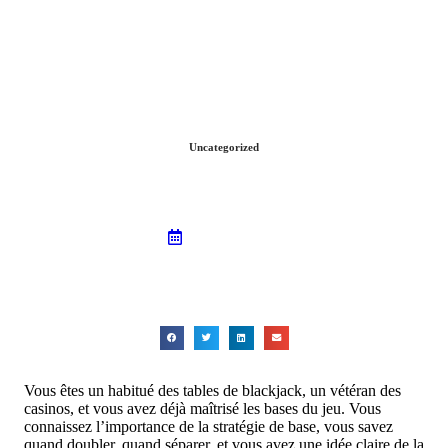
Uncategorized
Les 10 paris annexes au Blackjack : Lesquels
méritent vraiment votre mise ?
April 23, 2026
Vous êtes un habitué des tables de blackjack, un vétéran des
casinos, et vous avez déjà maîtrisé les bases du jeu. Vous
connaissez l’importance de la stratégie de base, vous savez
quand doubler, quand séparer, et vous avez une idée claire de la