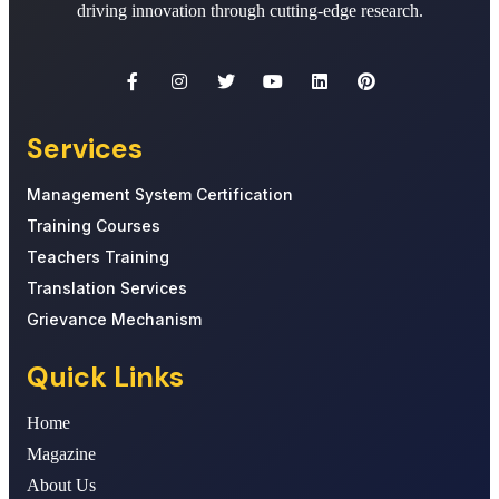
driving innovation through cutting-edge research.
Services
Management System Certification
Training Courses
Teachers Training
Translation Services
Grievance Mechanism
Quick Links
Home
Magazine
About Us