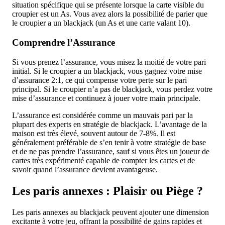
situation spécifique qui se présente lorsque la carte visible du
croupier est un As. Vous avez alors la possibilité de parier que
le croupier a un blackjack (un As et une carte valant 10).
Comprendre l’Assurance
Si vous prenez l’assurance, vous misez la moitié de votre pari
initial. Si le croupier a un blackjack, vous gagnez votre mise
d’assurance 2:1, ce qui compense votre perte sur le pari
principal. Si le croupier n’a pas de blackjack, vous perdez votre
mise d’assurance et continuez à jouer votre main principale.
L’assurance est considérée comme un mauvais pari par la
plupart des experts en stratégie de blackjack. L’avantage de la
maison est très élevé, souvent autour de 7-8%. Il est
généralement préférable de s’en tenir à votre stratégie de base
et de ne pas prendre l’assurance, sauf si vous êtes un joueur de
cartes très expérimenté capable de compter les cartes et de
savoir quand l’assurance devient avantageuse.
Les paris annexes : Plaisir ou Piège ?
Les paris annexes au blackjack peuvent ajouter une dimension
excitante à votre jeu, offrant la possibilité de gains rapides et