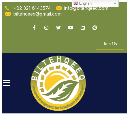
English
+92 321 6143574
info@bitehqeeq.com
biltehqeeq@gmail.com
Join Us